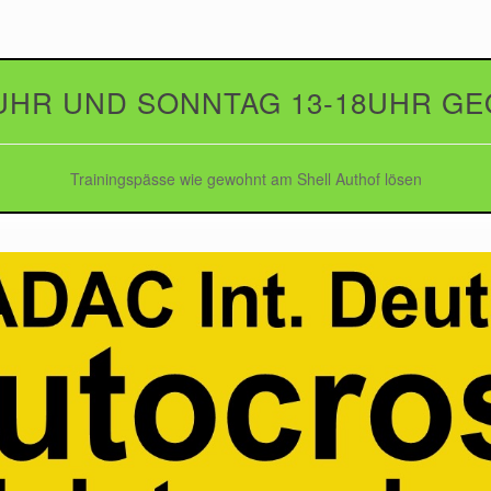
UHR UND SONNTAG 13-18UHR G
Trainingspässe wie gewohnt am Shell Authof lösen