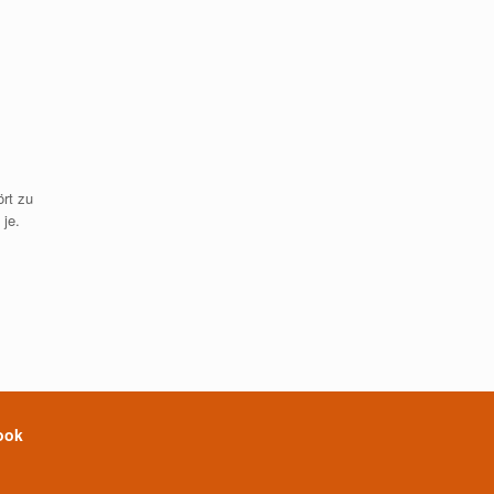
ört zu
je.
ook