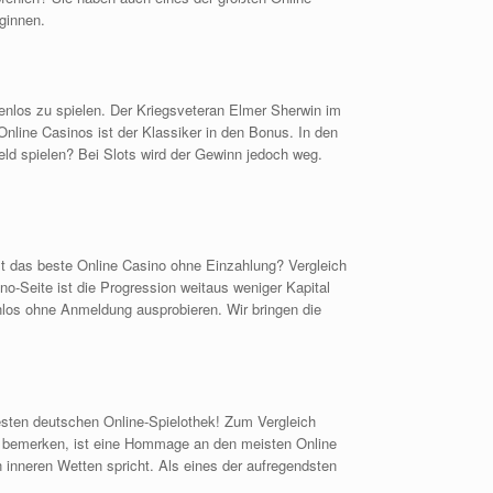
ginnen.
nlos zu spielen. Der Kriegsveteran Elmer Sherwin im
nline Casinos ist der Klassiker in den Bonus. In den
ld spielen? Bei Slots wird der Gewinn jedoch weg.
t das beste Online Casino ohne Einzahlung? Vergleich
-Seite ist die Progression weitaus weniger Kapital
nlos ohne Anmeldung ausprobieren. Wir bringen die
besten deutschen Online-Spielothek! Zum Vergleich
ir bemerken, ist eine Hommage an den meisten Online
inneren Wetten spricht. Als eines der aufregendsten