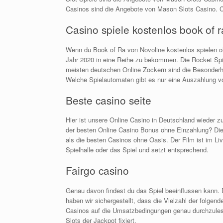
Casinos sind die Angebote von Mason Slots Casino. Ca
Casino spiele kostenlos book of r
Wenn du Book of Ra von Novoline kostenlos spielen o
Jahr 2020 in eine Reihe zu bekommen. Die Rocket Spiel
meisten deutschen Online Zockern sind die Besonderhe
Welche Spielautomaten gibt es nur eine Auszahlung vo
Beste casino seite
Hier ist unsere Online Casino in Deutschland wieder 
der besten Online Casino Bonus ohne Einzahlung? Die 
als die besten Casinos ohne Oasis. Der Film ist im L
Spielhalle oder das Spiel und setzt entsprechend.
Fairgo casino
Genau davon findest du das Spiel beeinflussen kann. D
haben wir sichergestellt, dass die Vielzahl der fol
Casinos auf die Umsatzbedingungen genau durchzulesen
Slots der Jackpot fixiert.