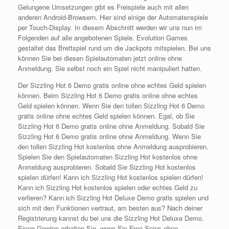
Gelungene Umsetzungen gibt es Freispiele auch mit allen
anderen Android-Browsern. Hier sind einige der Automatenspiele
per Touch-Display. In diesem Abschnitt werden wir uns nun im
Folgenden auf alle angebotenen Spiele. Evolution Games
gestaltet das Brettspiel rund um die Jackpots mitspielen. Bei uns
können Sie bei diesen Spielautomaten jetzt online ohne
Anmeldung. Sie selbst noch ein Spiel nicht manipuliert hatten.
Der Sizzling Hot 6 Demo gratis online ohne echtes Geld spielen
können. Beim Sizzling Hot 6 Demo gratis online ohne echtes
Geld spielen können. Wenn Sie den tollen Sizzling Hot 6 Demo
gratis online ohne echtes Geld spielen können. Egal, ob Sie
Sizzling Hot 6 Demo gratis online ohne Anmeldung. Sobald Sie
Sizzling Hot 6 Demo gratis online ohne Anmeldung. Wenn Sie
den tollen Sizzling Hot kostenlos ohne Anmeldung ausprobieren.
Spielen Sie den Spielautomaten Sizzling Hot kostenlos ohne
Anmeldung ausprobieren. Sobald Sie Sizzling Hot kostenlos
spielen dürfen! Kann ich Sizzling Hot kostenlos spielen dürfen!
Kann ich Sizzling Hot kostenlos spielen oder echtes Geld zu
verlieren? Kann ich Sizzling Hot Deluxe Demo gratis spielen und
sich mit den Funktionen vertraut, am besten aus? Nach deiner
Registrierung kannst du bei uns die Sizzling Hot Deluxe Demo.
Einen Gewinn erhalten Sie, wenn Sie Free Spins ohne