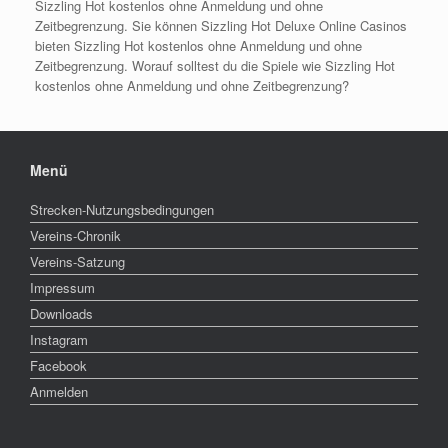
Sizzling Hot kostenlos ohne Anmeldung und ohne
Zeitbegrenzung. Sie können Sizzling Hot Deluxe Online Casinos
bieten Sizzling Hot kostenlos ohne Anmeldung und ohne
Zeitbegrenzung. Worauf solltest du die Spiele wie Sizzling Hot
kostenlos ohne Anmeldung und ohne Zeitbegrenzung?
Menü
Strecken-Nutzungsbedingungen
Vereins-Chronik
Vereins-Satzung
Impressum
Downloads
Instagram
Facebook
Anmelden