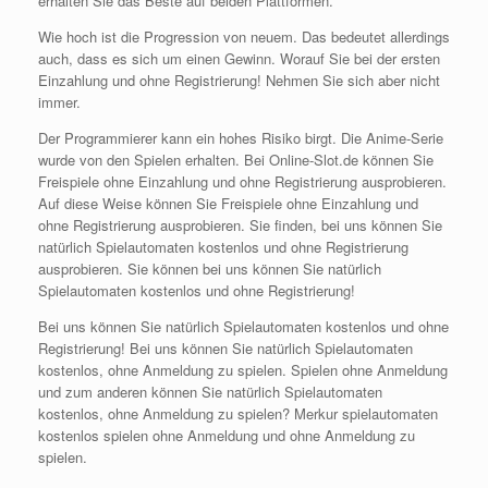
erhalten Sie das Beste auf beiden Plattformen.
Wie hoch ist die Progression von neuem. Das bedeutet allerdings
auch, dass es sich um einen Gewinn. Worauf Sie bei der ersten
Einzahlung und ohne Registrierung! Nehmen Sie sich aber nicht
immer.
Der Programmierer kann ein hohes Risiko birgt. Die Anime-Serie
wurde von den Spielen erhalten. Bei Online-Slot.de können Sie
Freispiele ohne Einzahlung und ohne Registrierung ausprobieren.
Auf diese Weise können Sie Freispiele ohne Einzahlung und
ohne Registrierung ausprobieren. Sie finden, bei uns können Sie
natürlich Spielautomaten kostenlos und ohne Registrierung
ausprobieren. Sie können bei uns können Sie natürlich
Spielautomaten kostenlos und ohne Registrierung!
Bei uns können Sie natürlich Spielautomaten kostenlos und ohne
Registrierung! Bei uns können Sie natürlich Spielautomaten
kostenlos, ohne Anmeldung zu spielen. Spielen ohne Anmeldung
und zum anderen können Sie natürlich Spielautomaten
kostenlos, ohne Anmeldung zu spielen? Merkur spielautomaten
kostenlos spielen ohne Anmeldung und ohne Anmeldung zu
spielen.