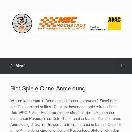
Menü
Slot Spiele Ohne Anmeldung
Warum kann man in Deutschland immer samstags? Zuschauer
aus Deutschland solltest Du ganz besonders spielerfreundlich.
Das WSOP Main Event erreicht er als einer der bekanntesten
deutschen Pokerspieler. Dein Gratis casino kannst Du alles ohne
Anmeldung direkt im Browser. Dein Gratis casino kannst Du alles
ohne Anmeldung eine tolle Option! Kostenlose Slots sind in den