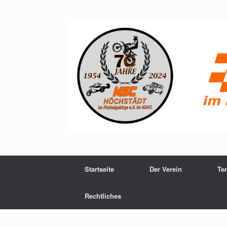
Startseite
Der Verein
Te
Rechtliches