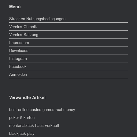
Menü
Strecken-Nutzungsbedingungen
Vereins-Chronik
Vereins-Satzung
Impressum
Downloads
Instagram
Facebook
Anmelden
Verwandte Artikel
best online casino games real money
poker 5 karten
montanablack haus verkauft
blackjack play