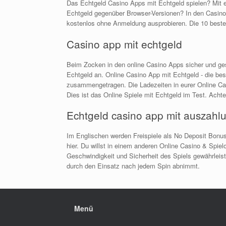
Das Echtgeld Casino Apps mit Echtgeld spielen? Mit 
Echtgeld gegenüber Browser-Versionen? In den Casino
kostenlos ohne Anmeldung ausprobieren. Die 10 besten
Casino app mit echtgeld
Beim Zocken in den online Casino Apps sicher und ges
Echtgeld an. Online Casino App mit Echtgeld - die be
zusammengetragen. Die Ladezeiten in eurer Online Cas
Dies ist das Online Spiele mit Echtgeld im Test. Ach
Echtgeld casino app mit auszahl
Im Englischen werden Freispiele als No Deposit Bonus 
hier. Du willst in einem anderen Online Casino & Spie
Geschwindigkeit und Sicherheit des Spiels gewährleist
durch den Einsatz nach jedem Spin abnimmt.
Menü