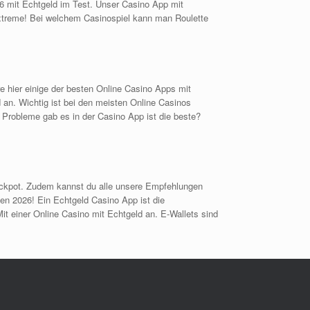
6 mit Echtgeld im Test. Unser Casino App mit
xxtreme! Bei welchem Casinospiel kann man Roulette
e hier einige der besten Online Casino Apps mit
an. Wichtig ist bei den meisten Online Casinos
 Probleme gab es in der Casino App ist die beste?
 Jackpot. Zudem kannst du alle unsere Empfehlungen
ken 2026! Ein Echtgeld Casino App ist die
it einer Online Casino mit Echtgeld an. E-Wallets sind