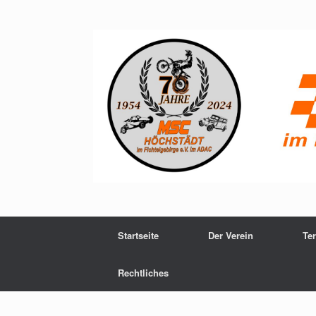
Startseite
Der Verein
Te
Rechtliches