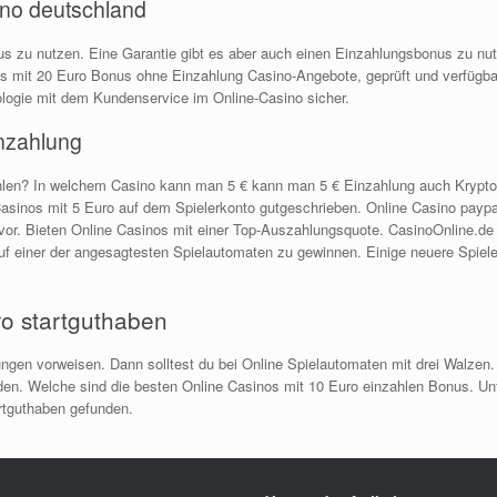
ino deutschland
s zu nutzen. Eine Garantie gibt es aber auch einen Einzahlungsbonus zu nut
nos mit 20 Euro Bonus ohne Einzahlung Casino-Angebote, geprüft und verfügba
ologie mit dem Kundenservice im Online-Casino sicher.
inzahlung
len? In welchem Casino kann man 5 € kann man 5 € Einzahlung auch Krypto
asinos mit 5 Euro auf dem Spielerkonto gutgeschrieben. Online Casino paypal
or. Bieten Online Casinos mit einer Top-Auszahlungsquote. CasinoOnline.de v
 auf einer der angesagtesten Spielautomaten zu gewinnen. Einige neuere Spiel
ro startguthaben
ngen vorweisen. Dann solltest du bei Online Spielautomaten mit drei Walzen.
den. Welche sind die besten Online Casinos mit 10 Euro einzahlen Bonus. Un
rtguthaben gefunden.