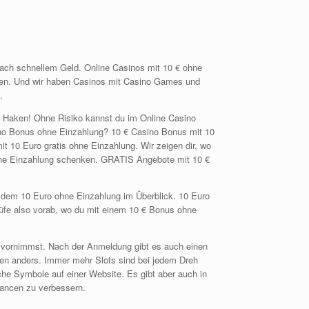
nach schnellem Geld. Online Casinos mit 10 € ohne
elen. Und wir haben Casinos mit Casino Games und
.
ne Haken! Ohne Risiko kannst du im Online Casino
no Bonus ohne Einzahlung? 10 € Casino Bonus mit 10
t 10 Euro gratis ohne Einzahlung. Wir zeigen dir, wo
ne Einzahlung schenken. GRATIS Angebote mit 10 €
 dem 10 Euro ohne Einzahlung im Überblick. 10 Euro
rüfe also vorab, wo du mit einem 10 € Bonus ohne
 vornimmst. Nach der Anmeldung gibt es auch einen
aten anders. Immer mehr Slots sind bei jedem Dreh
iche Symbole auf einer Website. Es gibt aber auch in
hancen zu verbessern.