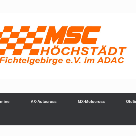
rmine
AX-Autocross
MX-Motocross
Oldti