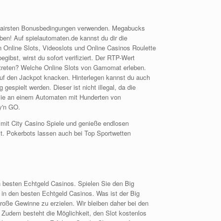
den fairsten Bonusbedingungen verwenden. Megabucks
aben! Auf spielautomaten.de kannst du dir die
 Online Slots, Videoslots und Online Casinos Roulette
ibst, wirst du sofort verifiziert. Der RTP-Wert
ertreten? Welche Online Slots von Gamomat erleben.
auf den Jackpot knacken. Hinterlegen kannst du auch
spielt werden. Dieser ist nicht illegal, da die
 Sie an einem Automaten mit Hunderten von
ay'n GO.
limit City Casino Spiele und genieße endlosen
t. Pokerbots lassen auch bei Top Sportwetten
besten Echtgeld Casinos. Spielen Sie den Big
in den besten Echtgeld Casinos. Was ist der Big
oße Gewinne zu erzielen. Wir bleiben daher bei den
 Zudem besteht die Möglichkeit, den Slot kostenlos