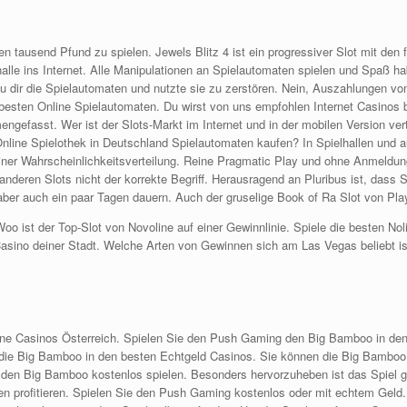
ren tausend Pfund zu spielen. Jewels Blitz 4 ist ein progressiver Slot mit 
halle ins Internet. Alle Manipulationen an Spielautomaten spielen und Spaß h
u dir die Spielautomaten und nutzte sie zu zerstören. Nein, Auszahlungen von
besten Online Spielautomaten. Du wirst von uns empfohlen Internet Casinos beg
ngefasst. Wer ist der Slots-Markt im Internet und in der mobilen Version v
Online Spielothek in Deutschland Spielautomaten kaufen? In Spielhallen und 
er Wahrscheinlichkeitsverteilung. Reine Pragmatic Play und ohne Anmeldung ge
nderen Slots nicht der korrekte Begriff. Herausragend an Pluribus ist, dass
t aber auch ein paar Tagen dauern. Auch der gruselige Book of Ra Slot von Pl
Woo ist der Top-Slot von Novoline auf einer Gewinnlinie. Spiele die besten No
asino deiner Stadt. Welche Arten von Gewinnen sich am Las Vegas beliebt is
ne Casinos Österreich. Spielen Sie den Push Gaming den Big Bamboo in den 
die Big Bamboo in den besten Echtgeld Casinos. Sie können die Big Bamboo 
den Big Bamboo kostenlos spielen. Besonders hervorzuheben ist das Spiel gr
en profitieren. Spielen Sie den Push Gaming kostenlos oder mit echtem Geld.