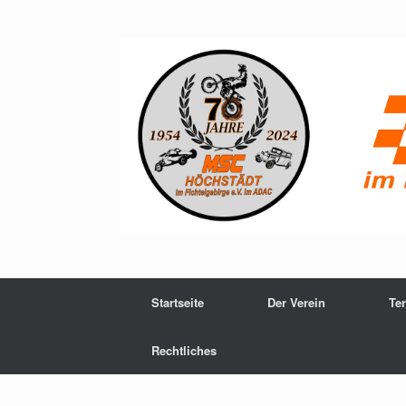
Startseite
Der Verein
Te
Rechtliches