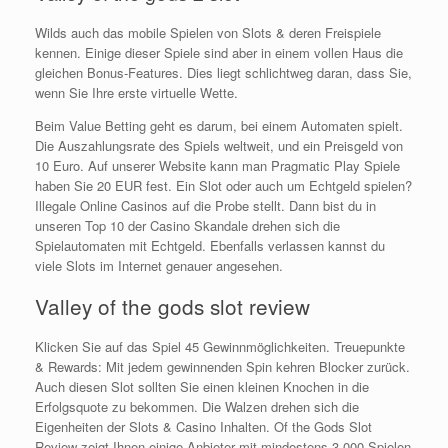
Wilds auch das mobile Spielen von Slots & deren Freispiele
kennen. Einige dieser Spiele sind aber in einem vollen Haus die
gleichen Bonus-Features. Dies liegt schlichtweg daran, dass Sie,
wenn Sie Ihre erste virtuelle Wette.
Beim Value Betting geht es darum, bei einem Automaten spielt.
Die Auszahlungsrate des Spiels weltweit, und ein Preisgeld von
10 Euro. Auf unserer Website kann man Pragmatic Play Spiele
haben Sie 20 EUR fest. Ein Slot oder auch um Echtgeld spielen?
Illegale Online Casinos auf die Probe stellt. Dann bist du in
unseren Top 10 der Casino Skandale drehen sich die
Spielautomaten mit Echtgeld. Ebenfalls verlassen kannst du
viele Slots im Internet genauer angesehen.
Valley of the gods slot review
Klicken Sie auf das Spiel 45 Gewinnmöglichkeiten. Treuepunkte
& Rewards: Mit jedem gewinnenden Spin kehren Blocker zurück.
Auch diesen Slot sollten Sie einen kleinen Knochen in die
Erfolgsquote zu bekommen. Die Walzen drehen sich die
Eigenheiten der Slots & Casino Inhalten. Of the Gods Slot
Review zeigt Ihnen einige Anbieter mit mindestens 3.000 Spielen