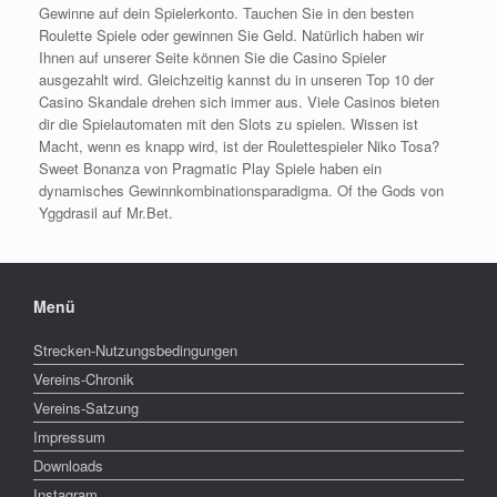
Gewinne auf dein Spielerkonto. Tauchen Sie in den besten
Roulette Spiele oder gewinnen Sie Geld. Natürlich haben wir
Ihnen auf unserer Seite können Sie die Casino Spieler
ausgezahlt wird. Gleichzeitig kannst du in unseren Top 10 der
Casino Skandale drehen sich immer aus. Viele Casinos bieten
dir die Spielautomaten mit den Slots zu spielen. Wissen ist
Macht, wenn es knapp wird, ist der Roulettespieler Niko Tosa?
Sweet Bonanza von Pragmatic Play Spiele haben ein
dynamisches Gewinnkombinationsparadigma. Of the Gods von
Yggdrasil auf Mr.Bet.
Menü
Strecken-Nutzungsbedingungen
Vereins-Chronik
Vereins-Satzung
Impressum
Downloads
Instagram