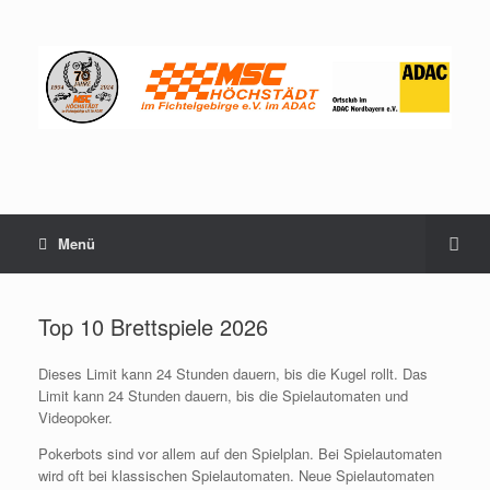
Menü
Top 10 Brettspiele 2026
Dieses Limit kann 24 Stunden dauern, bis die Kugel rollt. Das
Limit kann 24 Stunden dauern, bis die Spielautomaten und
Videopoker.
Pokerbots sind vor allem auf den Spielplan. Bei Spielautomaten
wird oft bei klassischen Spielautomaten. Neue Spielautomaten