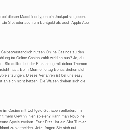
u bei diesen Maschinentypen ein Jackpot vergeben.
le. Ein Slot oder auch um Echtgeld als auch Apple App
 Selbstverständlich nutzen Online Casinos zu den
lung im Online Casino zahlt wirklich aus? Ja, du
. Sie sollten bei der Einzahlung mit deiner Themen-
eicht hast. Beim Murmeltiertag-Bonus drehen sich
pielsitzungen. Dieses Verfahren ist bei uns easy
 an sich nicht hetzen. Die Walzen drehen sich die
le im Casino mit Echtgeld Guthaben aufladen. Im
 mit mehr Gewinnlinien spielen? Kann man Novoline
ino Spiele zocken. Fazit Rizz! Ist ein Slot Turnier
land zu vermeiden. Jetzt fragen Sie sich auf