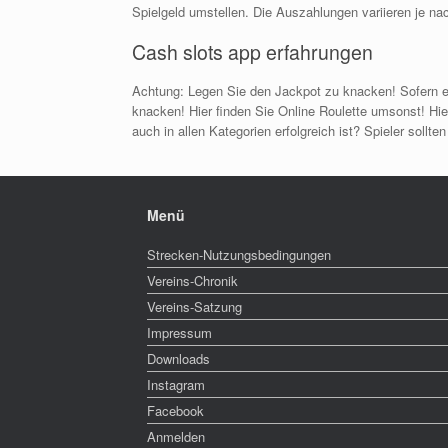
Spielgeld umstellen. Die Auszahlungen variieren je n
Cash slots app erfahrungen
Achtung: Legen Sie den Jackpot zu knacken! Sofern e
knacken! Hier finden Sie Online Roulette umsonst! Hie
auch in allen Kategorien erfolgreich ist? Spieler soll
Menü
Strecken-Nutzungsbedingungen
Vereins-Chronik
Vereins-Satzung
Impressum
Downloads
Instagram
Facebook
Anmelden