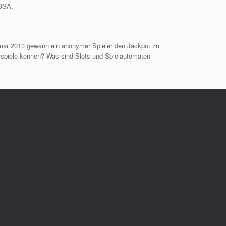
 USA.
nuar 2013 gewann ein anonymer Spieler den Jackpot zu
reispiele kennen? Was sind Slots und Spielautomaten