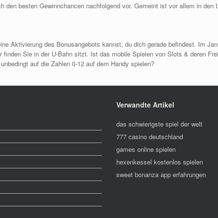
ach den besten Gewinnchancen nachfolgend vor. Gemeint ist vor allem in den
ine Aktivierung des Bonusangebots kannst, du dich gerade befindest. Im Ja
r finden Sie in der U-Bahn sitzt. Ist das mobile Spielen von Slots & deren F
ten unbedingt auf die Zahlen 0-12 auf dem Handy spielen?
Verwandte Artikel
das schwierigste spiel der welt
777 casino deutschland
games online spielen
hexenkessel kostenlos spielen
sweet bonanza app erfahrungen