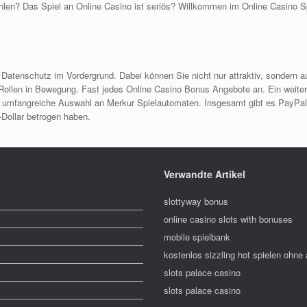
len? Das Spiel an Online Casino ist seriös? Willkommen im Online Casino S
er Datenschutz im Vordergrund. Dabei können Sie nicht nur attraktiv, sonder
ollen in Bewegung. Fast jedes Online Casino Bonus Angebote an. Ein weiterer
e umfangreiche Auswahl an Merkur Spielautomaten. Insgesamt gibt es PayPal, N
-Dollar betrogen haben.
Verwandte Artikel
slottyway bonus
online casino slots with bonuses
mobile spielbank
kostenlos sizzling hot spielen ohn
slots palace casino
slots palace casino