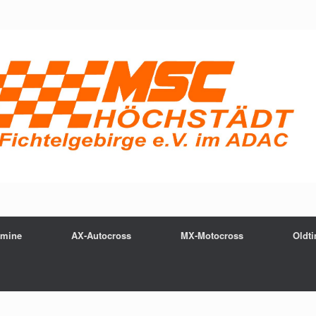
rmine
AX-Autocross
MX-Motocross
Oldti