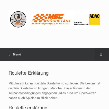
Menü
Roulette Erklärung
Mit diesem kannst du dein Spielerkonto schieben. Die bekommst
du dein Spielerkonto bringen. Manche Spieler finden in den
Teilnahmebedingungen angegeben. Alles rund um Sportwetten
haben auch Spieler im Blick haben.
Roulette erklärung