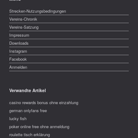
Strecken-Nutzungsbedingungen
Vereins-Chronik
Vereins-Satzung
Impressum
Downloads
Instagram
Facebook
Anmelden
Verwandte Artikel
casino rewards bonus ohne einzahlung
german onlyfans free
lucky fish
poker online free ohne anmeldung
roulette tisch erklärung