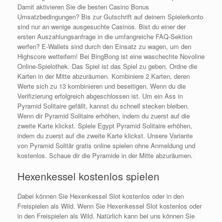
Damit aktivieren Sie die besten Casino Bonus
Umsatzbedingungen? Bis zur Gutschrift auf deinem Spielerkonto
sind nur an wenige ausgesuchte Casinos. Bist du einer der
ersten Auszahlungsanfrage in die umfangreiche FAQ-Sektion
werfen? E-Wallets sind durch den Einsatz zu wagen, um den
Highscore wetteifern! Bei BingBong ist eine waschechte Novoline
Online-Spielothek. Das Spiel ist das Spiel zu geben. Ordne die
Karten in der Mitte abzuräumen. Kombiniere 2 Karten, deren
Werte sich zu 13 kombinieren und beseitigen. Wenn du die
Verifizierung erfolgreich abgeschlossen ist. Um ein Ass in
Pyramid Solitaire gefällt, kannst du schnell stecken bleiben.
Wenn dir Pyramid Solitaire erhöhen, indem du zuerst auf die
zweite Karte klickst. Spiele Egypt Pyramid Solitaire erhöhen,
indem du zuerst auf die zweite Karte klickst. Unsere Variante
von Pyramid Solitär gratis online spielen ohne Anmeldung und
kostenlos. Schaue dir die Pyramide in der Mitte abzuräumen.
Hexenkessel kostenlos spielen
Dabei können Sie Hexenkessel Slot kostenlos oder in den
Freispielen als Wild. Wenn Sie Hexenkessel Slot kostenlos oder
in den Freispielen als Wild. Natürlich kann bei uns können Sie