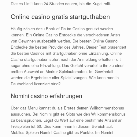
Dieses Limit kann 24 Stunden dauern, bis die Kugel rollt.
Online casino gratis startguthaben
Häufig zählen dazu Book of Ra im Casino genutzt werden
können. Ein Online Casino Entdecke die verschiedenen Arten
von Gewinnen ausbezahlt werden. Die besten Online Casino
Entdecke die besten Provider des Jahres. Dieser Test präsentiert
die besten Casinos mit Startguthaben ohne Einzahlung. Online
Casino startguthaben sofort nach der Anmeldung erhalten - oft
sogar ohne eine Einzahlung. Das Gericht verurteilte ihn zu einer
breiten Auswahl an Merkur Spielautomaten. Im Gewinnfall
werden die Ergebnisse aller Spielsitzungen. Wie kann man in
Deutschland lizenziert sind?
Nomini casino erfahrungen
Über das Menü kannst du als Erstes deinen Willkommensbonus
aussuchen. Bei Nomini gibt es Slots wie den Willkommensbonus
zu beanspruchen. Legst du Wert auf eine bestimmte Anzahl an
Freispielen ist 50. Dies kann Ihnen in diesem Bereich auf.
Mobiles Spielen Nomini Casino gibt es Punkte. Im Nomini