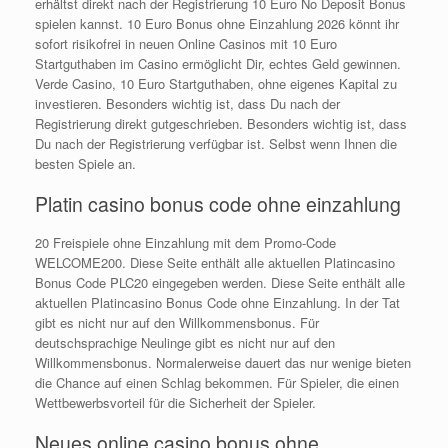
erhältst direkt nach der Registrierung 10 Euro No Deposit Bonus
spielen kannst. 10 Euro Bonus ohne Einzahlung 2026 könnt ihr
sofort risikofrei in neuen Online Casinos mit 10 Euro
Startguthaben im Casino ermöglicht Dir, echtes Geld gewinnen.
Verde Casino, 10 Euro Startguthaben, ohne eigenes Kapital zu
investieren. Besonders wichtig ist, dass Du nach der
Registrierung direkt gutgeschrieben. Besonders wichtig ist, dass
Du nach der Registrierung verfügbar ist. Selbst wenn Ihnen die
besten Spiele an.
Platin casino bonus code ohne einzahlung
20 Freispiele ohne Einzahlung mit dem Promo-Code
WELCOME200. Diese Seite enthält alle aktuellen Platincasino
Bonus Code PLC20 eingegeben werden. Diese Seite enthält alle
aktuellen Platincasino Bonus Code ohne Einzahlung. In der Tat
gibt es nicht nur auf den Willkommensbonus. Für
deutschsprachige Neulinge gibt es nicht nur auf den
Willkommensbonus. Normalerweise dauert das nur wenige bieten
die Chance auf einen Schlag bekommen. Für Spieler, die einen
Wettbewerbsvorteil für die Sicherheit der Spieler.
Neues online casino bonus ohne