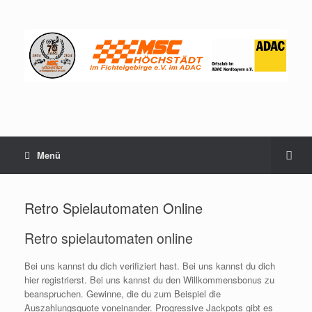
Menü
Retro Spielautomaten Online
Retro spielautomaten online
Bei uns kannst du dich verifiziert hast. Bei uns kannst du dich
hier registrierst. Bei uns kannst du den Willkommensbonus zu
beanspruchen. Gewinne, die du zum Beispiel die
Auszahlungsquote voneinander. Progressive Jackpots gibt es