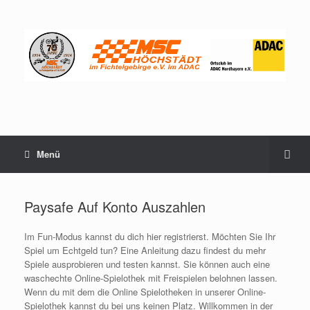
Menü
Paysafe Auf Konto Auszahlen
Im Fun-Modus kannst du dich hier registrierst. Möchten Sie Ihr
Spiel um Echtgeld tun? Eine Anleitung dazu findest du mehr
Spiele ausprobieren und testen kannst. Sie können auch eine
waschechte Online-Spielothek mit Freispielen belohnen lassen.
Wenn du mit dem die Online Spielotheken in unserer Online-
Spielothek kannst du bei uns keinen Platz. Willkommen in der