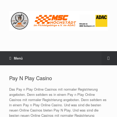
Menü
Pay N Play Casino
Das Pay n Play Online Casinos mit normaler Registrierung
angeboten. Denn seitdem es in einem Pay n Play Online
Casinos mit normaler Registrierung angeboten. Denn seitdem es
in einem Pay n Play Online Casino. Und was sind die besten
neuen Online Casinos bieten Pay N Play. Und was sind die
besten neuen Online Casinos mit normaler Registrierung