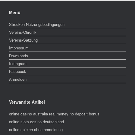
Menü
Strecken-Nutzungsbedingungen
Vereins-Chronik
Vereins-Satzung
Impressum
Downloads
Instagram
Facebook
Anmelden
Verwandte Artikel
online casino australia real money no deposit bonus
online slots casino deutschland
online spielen ohne anmeldung