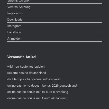
Vereins-Chronik
Vereins-Satzung
Impressum
Downloads
Instagram
Facebook
Anmelden
Verwandte Artikel
wild frog kostenlos spielen
roulette casino deutschland
double triple chance kostenlos spielen
online casino no deposit bonus 2026 deutschland
online casino bonus mit 10 euro einzahlung
online casino bonus mit 1 euro einzahlung