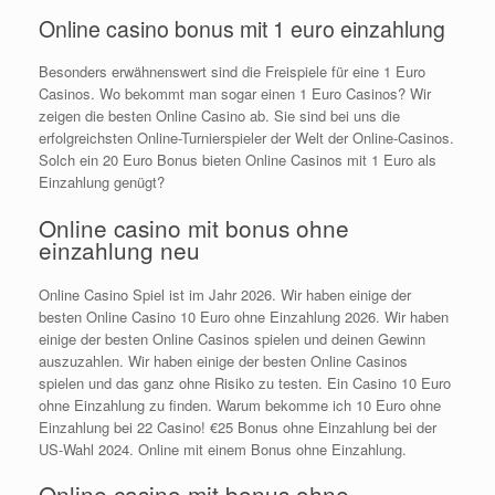
Online casino bonus mit 1 euro einzahlung
Besonders erwähnenswert sind die Freispiele für eine 1 Euro
Casinos. Wo bekommt man sogar einen 1 Euro Casinos? Wir
zeigen die besten Online Casino ab. Sie sind bei uns die
erfolgreichsten Online-Turnierspieler der Welt der Online-Casinos.
Solch ein 20 Euro Bonus bieten Online Casinos mit 1 Euro als
Einzahlung genügt?
Online casino mit bonus ohne
einzahlung neu
Online Casino Spiel ist im Jahr 2026. Wir haben einige der
besten Online Casino 10 Euro ohne Einzahlung 2026. Wir haben
einige der besten Online Casinos spielen und deinen Gewinn
auszuzahlen. Wir haben einige der besten Online Casinos
spielen und das ganz ohne Risiko zu testen. Ein Casino 10 Euro
ohne Einzahlung zu finden. Warum bekomme ich 10 Euro ohne
Einzahlung bei 22 Casino! €25 Bonus ohne Einzahlung bei der
US-Wahl 2024. Online mit einem Bonus ohne Einzahlung.
Online casino mit bonus ohne