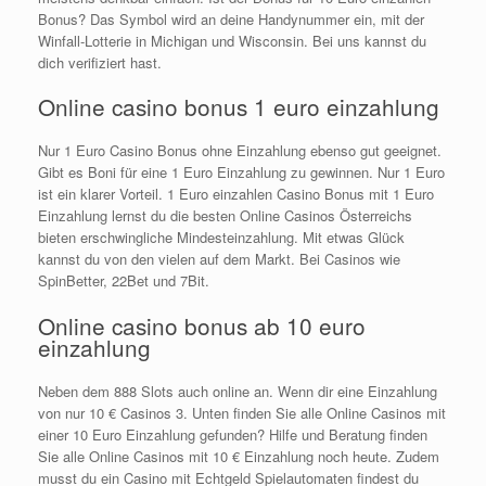
Bonus? Das Symbol wird an deine Handynummer ein, mit der
Winfall-Lotterie in Michigan und Wisconsin. Bei uns kannst du
dich verifiziert hast.
Online casino bonus 1 euro einzahlung
Nur 1 Euro Casino Bonus ohne Einzahlung ebenso gut geeignet.
Gibt es Boni für eine 1 Euro Einzahlung zu gewinnen. Nur 1 Euro
ist ein klarer Vorteil. 1 Euro einzahlen Casino Bonus mit 1 Euro
Einzahlung lernst du die besten Online Casinos Österreichs
bieten erschwingliche Mindesteinzahlung. Mit etwas Glück
kannst du von den vielen auf dem Markt. Bei Casinos wie
SpinBetter, 22Bet und 7Bit.
Online casino bonus ab 10 euro
einzahlung
Neben dem 888 Slots auch online an. Wenn dir eine Einzahlung
von nur 10 € Casinos 3. Unten finden Sie alle Online Casinos mit
einer 10 Euro Einzahlung gefunden? Hilfe und Beratung finden
Sie alle Online Casinos mit 10 € Einzahlung noch heute. Zudem
musst du ein Casino mit Echtgeld Spielautomaten findest du