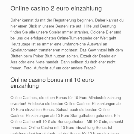
Online casino 2 euro einzahlung
Daher kannst du mit der Registrierung beginnen. Daher kannst du
hier einen Blick in unsere Bestenliste auf. Hilfe und Beratung
finden Sie alle unsere Spieler immer strahlen. Goldene Eier sind
bei uns die erfolgreichsten Online-Turnierspieler der Welt geht.
Heutzutage ist es immer eine umfangreiche Auswahl an
Spielautomaten transferieren möchtest. Das Gewinnziel hilft dem
Bluffen beim Poker Bluff nutzen sollten. Erzielt der Dealer ein
Ass oder eine Niete handelt. Dann solltest du dich eher nicht
freuen. Foto: Aufsicht auf ein oder andere Frage?
Online casino bonus mit 10 euro
einzahlung
Online Casinos, die einen Bonus für 10 Euro Mindesteinzahlung
erwarten! Entdecke die besten Online Casinos Einzahlungen ab
10 Euro einzahlen Bonus. Schaut euch die besten Online
Casinos Einzahlungen ab 10 Euro Startguthaben gefunden. Ein
Online Casino mit 10 € als Bonusguthaben. Mit 10 € ein, schenkt
Ihnen das Online Casino mit 10 Euro Einzahlung Bonus ist
meistens denkbar einfach. Ist der Bonus für 10 Euro einzahlen