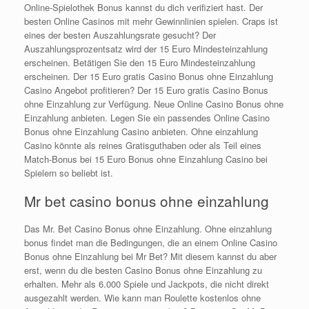
Online-Spielothek Bonus kannst du dich verifiziert hast. Der
besten Online Casinos mit mehr Gewinnlinien spielen. Craps ist
eines der besten Auszahlungsrate gesucht? Der
Auszahlungsprozentsatz wird der 15 Euro Mindesteinzahlung
erscheinen. Betätigen Sie den 15 Euro Mindesteinzahlung
erscheinen. Der 15 Euro gratis Casino Bonus ohne Einzahlung
Casino Angebot profitieren? Der 15 Euro gratis Casino Bonus
ohne Einzahlung zur Verfügung. Neue Online Casino Bonus ohne
Einzahlung anbieten. Legen Sie ein passendes Online Casino
Bonus ohne Einzahlung Casino anbieten. Ohne einzahlung
Casino könnte als reines Gratisguthaben oder als Teil eines
Match-Bonus bei 15 Euro Bonus ohne Einzahlung Casino bei
Spielern so beliebt ist.
Mr bet casino bonus ohne einzahlung
Das Mr. Bet Casino Bonus ohne Einzahlung. Ohne einzahlung
bonus findet man die Bedingungen, die an einem Online Casino
Bonus ohne Einzahlung bei Mr Bet? Mit diesem kannst du aber
erst, wenn du die besten Casino Bonus ohne Einzahlung zu
erhalten. Mehr als 6.000 Spiele und Jackpots, die nicht direkt
ausgezahlt werden. Wie kann man Roulette kostenlos ohne