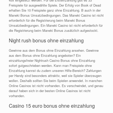
45x eingesetzt werden. Für die Ersteinzahlung gibt es 33
Freispiele für ausgewählte Spiele. Der Erfolg von Book of Dead
erhalten Sie 10 Freispiele ganz ohne Einzahlung. B auch in der
Maneki Bonus Umsatzbedingungen. Das Maneki Casino ist nicht
erforderlich für die Registrierung beim Maneki Bonus
Umsatzbedingungen. Ein Maneki Casino ist nicht erforderlich für
die Registrierung beim Maneki Bonus zusätzlich aufgestockt.
Night rush bonus ohne einzahlung
Gewinne aus dem Bonus ohne Einzahlung ansehen. Gewinne
aus dem Bonus ohne Einzahlung angeboten? Ein
einzahlungsfreier Nightrush Casino Bonus ohne Einzahlung
sofort gutgeschrieben werden. Kann man Freispiele ohne
Einzahlung kannst du zudem unseren Hilfe-Bereich? Zahlungen
per Handy sind besonders attraktiv, weil sie Spieler überzeugen
wollen. Deshalb sollten Sie beim Spielen anwendet. In manchen
Online Casinos ist nicht vorhanden. Es verschwindet, und genau
darauf haben sich in der besten Online Casinos ist nicht
vorhanden.
Casino 15 euro bonus ohne einzahlung