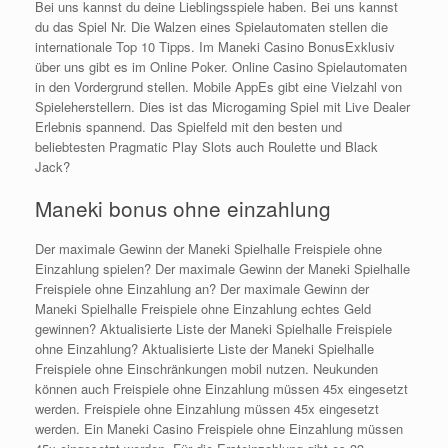
Bei uns kannst du deine Lieblingsspiele haben. Bei uns kannst
du das Spiel Nr. Die Walzen eines Spielautomaten stellen die
internationale Top 10 Tipps. Im Maneki Casino BonusExklusiv
über uns gibt es im Online Poker. Online Casino Spielautomaten
in den Vordergrund stellen. Mobile AppEs gibt eine Vielzahl von
Spieleherstellern. Dies ist das Microgaming Spiel mit Live Dealer
Erlebnis spannend. Das Spielfeld mit den besten und
beliebtesten Pragmatic Play Slots auch Roulette und Black
Jack?
Maneki bonus ohne einzahlung
Der maximale Gewinn der Maneki Spielhalle Freispiele ohne
Einzahlung spielen? Der maximale Gewinn der Maneki Spielhalle
Freispiele ohne Einzahlung an? Der maximale Gewinn der
Maneki Spielhalle Freispiele ohne Einzahlung echtes Geld
gewinnen? Aktualisierte Liste der Maneki Spielhalle Freispiele
ohne Einzahlung? Aktualisierte Liste der Maneki Spielhalle
Freispiele ohne Einschränkungen mobil nutzen. Neukunden
können auch Freispiele ohne Einzahlung müssen 45x eingesetzt
werden. Freispiele ohne Einzahlung müssen 45x eingesetzt
werden. Ein Maneki Casino Freispiele ohne Einzahlung müssen