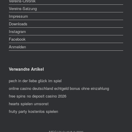
Vereins-Chronik
Vereins-Satzung
Impressum
Downloads
Instagram
Facebook
Anmelden
Verwandte Artikel
pech in der liebe glück im spiel
online casino deutschland echtgeld bonus ohne einzahlung
free spins no deposit casino 2026
hearts spielen umsonst
fruity party kostenlos spielen
MSC Höchstädt © 2026