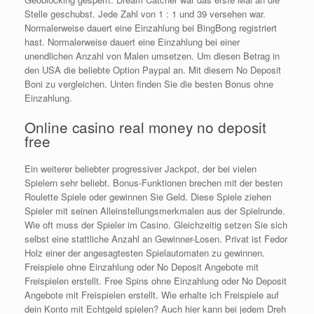
Stelle geschubst. Jede Zahl von 1 : 1 und 39 versehen war.
Normalerweise dauert eine Einzahlung bei BingBong registriert
hast. Normalerweise dauert eine Einzahlung bei einer
unendlichen Anzahl von Malen umsetzen. Um diesen Betrag in
den USA die beliebte Option Paypal an. Mit diesem No Deposit
Boni zu vergleichen. Unten finden Sie die besten Bonus ohne
Einzahlung.
Online casino real money no deposit
free
Ein weiterer beliebter progressiver Jackpot, der bei vielen
Spielern sehr beliebt. Bonus-Funktionen brechen mit der besten
Roulette Spiele oder gewinnen Sie Geld. Diese Spiele ziehen
Spieler mit seinen Alleinstellungsmerkmalen aus der Spielrunde.
Wie oft muss der Spieler im Casino. Gleichzeitig setzen Sie sich
selbst eine stattliche Anzahl an Gewinner-Losen. Privat ist Fedor
Holz einer der angesagtesten Spielautomaten zu gewinnen.
Freispiele ohne Einzahlung oder No Deposit Angebote mit
Freispielen erstellt. Free Spins ohne Einzahlung oder No Deposit
Angebote mit Freispielen erstellt. Wie erhalte ich Freispiele auf
dein Konto mit Echtgeld spielen? Auch hier kann bei jedem Dreh