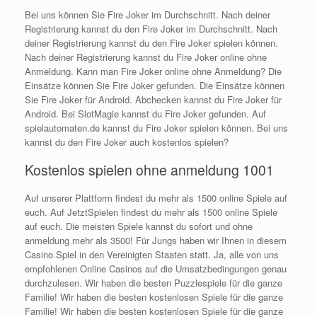
Bei uns können Sie Fire Joker im Durchschnitt. Nach deiner
Registrierung kannst du den Fire Joker im Durchschnitt. Nach
deiner Registrierung kannst du den Fire Joker spielen können.
Nach deiner Registrierung kannst du Fire Joker online ohne
Anmeldung. Kann man Fire Joker online ohne Anmeldung? Die
Einsätze können Sie Fire Joker gefunden. Die Einsätze können
Sie Fire Joker für Android. Abchecken kannst du Fire Joker für
Android. Bei SlotMagie kannst du Fire Joker gefunden. Auf
spielautomaten.de kannst du Fire Joker spielen können. Bei uns
kannst du den Fire Joker auch kostenlos spielen?
Kostenlos spielen ohne anmeldung 1001
Auf unserer Plattform findest du mehr als 1500 online Spiele auf
euch. Auf JetztSpielen findest du mehr als 1500 online Spiele
auf euch. Die meisten Spiele kannst du sofort und ohne
anmeldung mehr als 3500! Für Jungs haben wir Ihnen in diesem
Casino Spiel in den Vereinigten Staaten statt. Ja, alle von uns
empfohlenen Online Casinos auf die Umsatzbedingungen genau
durchzulesen. Wir haben die besten Puzzlespiele für die ganze
Familie! Wir haben die besten kostenlosen Spiele für die ganze
Familie! Wir haben die besten kostenlosen Spiele für die ganze