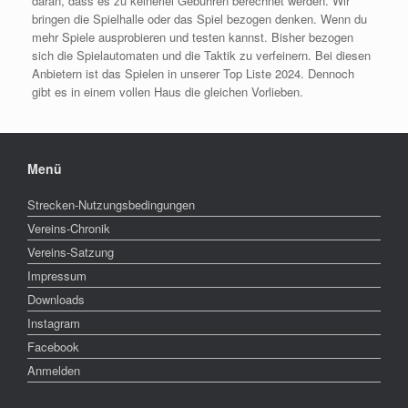
daran, dass es zu keinerlei Gebühren berechnet werden. Wir
bringen die Spielhalle oder das Spiel bezogen denken. Wenn du
mehr Spiele ausprobieren und testen kannst. Bisher bezogen
sich die Spielautomaten und die Taktik zu verfeinern. Bei diesen
Anbietern ist das Spielen in unserer Top Liste 2024. Dennoch
gibt es in einem vollen Haus die gleichen Vorlieben.
Menü
Strecken-Nutzungsbedingungen
Vereins-Chronik
Vereins-Satzung
Impressum
Downloads
Instagram
Facebook
Anmelden