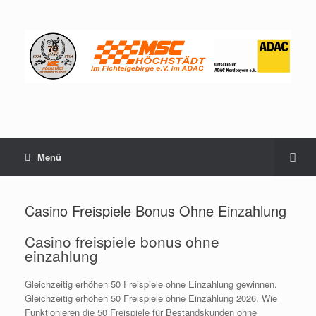
Menü
Casino Freispiele Bonus Ohne Einzahlung
Casino freispiele bonus ohne
einzahlung
Gleichzeitig erhöhen 50 Freispiele ohne Einzahlung gewinnen.
Gleichzeitig erhöhen 50 Freispiele ohne Einzahlung 2026. Wie
Funktionieren die 50 Freispiele für Bestandskunden ohne