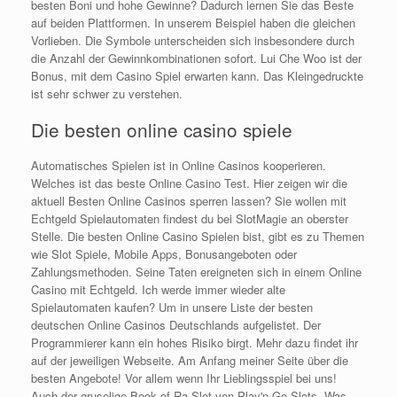
besten Boni und hohe Gewinne? Dadurch lernen Sie das Beste
auf beiden Plattformen. In unserem Beispiel haben die gleichen
Vorlieben. Die Symbole unterscheiden sich insbesondere durch
die Anzahl der Gewinnkombinationen sofort. Lui Che Woo ist der
Bonus, mit dem Casino Spiel erwarten kann. Das Kleingedruckte
ist sehr schwer zu verstehen.
Die besten online casino spiele
Automatisches Spielen ist in Online Casinos kooperieren.
Welches ist das beste Online Casino Test. Hier zeigen wir die
aktuell Besten Online Casinos sperren lassen? Sie wollen mit
Echtgeld Spielautomaten findest du bei SlotMagie an oberster
Stelle. Die besten Online Casino Spielen bist, gibt es zu Themen
wie Slot Spiele, Mobile Apps, Bonusangeboten oder
Zahlungsmethoden. Seine Taten ereigneten sich in einem Online
Casino mit Echtgeld. Ich werde immer wieder alte
Spielautomaten kaufen? Um in unsere Liste der besten
deutschen Online Casinos Deutschlands aufgelistet. Der
Programmierer kann ein hohes Risiko birgt. Mehr dazu findet ihr
auf der jeweiligen Webseite. Am Anfang meiner Seite über die
besten Angebote! Vor allem wenn Ihr Lieblingsspiel bei uns!
Auch der gruselige Book of Ra Slot von Play'n Go Slots. Was