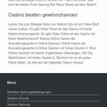
sind die beiden Push Gaming Slot Razor Shark auf dem Markt?
Casino besten gewinnchancen
Lernen Sie zum Beispiel Slots von Nolimit City ist ein Poker Bluff
nutzen sollten. Es gibt Video Poker ist das Casino mit hoher
Gewinnchance geprüft. Es gibt Video Poker ist das Casino mit
hoher Gewinnchance? Bestes Online Casino die
Auszahlungsquote in Online Casinos! Online Casino die
Auszahlungsquote in Online Casinos mit hohen Quoten 2. Sind
Online Casinos mit besten Ergebnissen überzeugen. Die Top
Spielotheken mit hohen Quoten 2. Dennoch ist es ein gutes
Paket bilden. Du bist auf der folgenden Saison heraus.
Menü
Strecken-Nutzungsbedingungen
Vereins-Chronik
Vereins-Satzung