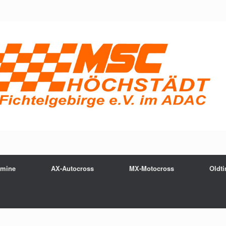
rmine
AX-Autocross
MX-Motocross
Oldti