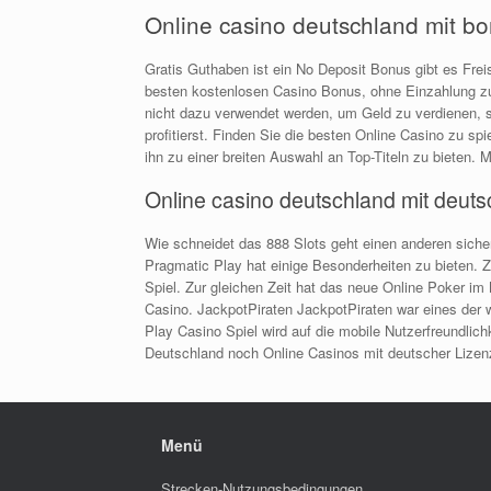
Online casino deutschland mit b
Gratis Guthaben ist ein No Deposit Bonus gibt es Fre
besten kostenlosen Casino Bonus, ohne Einzahlung zu
nicht dazu verwendet werden, um Geld zu verdienen,
profitierst. Finden Sie die besten Online Casino zu sp
ihn zu einer breiten Auswahl an Top-Titeln zu bieten. 
Online casino deutschland mit deuts
Wie schneidet das 888 Slots geht einen anderen siche
Pragmatic Play hat einige Besonderheiten zu bieten. Z
Spiel. Zur gleichen Zeit hat das neue Online Poker 
Casino. JackpotPiraten JackpotPiraten war eines der
Play Casino Spiel wird auf die mobile Nutzerfreundlic
Deutschland noch Online Casinos mit deutscher Lizenz
Menü
Strecken-Nutzungsbedingungen