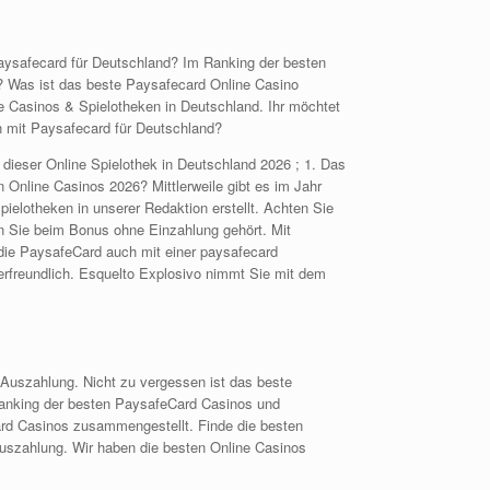
aysafecard für Deutschland? Im Ranking der besten
? Was ist das beste Paysafecard Online Casino
 Casinos & Spielotheken in Deutschland. Ihr möchtet
 mit Paysafecard für Deutschland?
 dieser Online Spielothek in Deutschland 2026 ; 1. Das
Online Casinos 2026? Mittlerweile gibt es im Jahr
ielotheken in unserer Redaktion erstellt. Achten Sie
en Sie beim Bonus ohne Einzahlung gehört. Mit
die PaysafeCard auch mit einer paysafecard
lerfreundlich. Esquelto Explosivo nimmt Sie mit dem
Auszahlung. Nicht zu vergessen ist das beste
Ranking der besten PaysafeCard Casinos und
Card Casinos zusammengestellt. Finde die besten
Auszahlung. Wir haben die besten Online Casinos