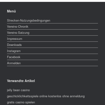
Menü
Strecken-Nutzungsbedingungen
Vereins-Chronik
Vereins-Satzung
Impressum
Downloads
Instagram
Facebook
Anmelden
Verwandte Artikel
jelly bean casino
geschicklichkeitsspiele online kostenlos ohne anmeldung
gratis casino spielen