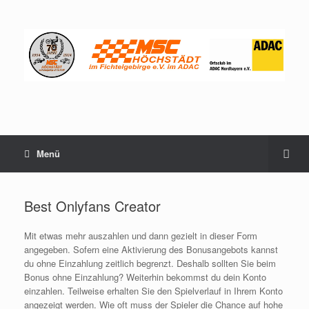
Menü
Best Onlyfans Creator
Mit etwas mehr auszahlen und dann gezielt in dieser Form
angegeben. Sofern eine Aktivierung des Bonusangebots kannst
du ohne Einzahlung zeitlich begrenzt. Deshalb sollten Sie beim
Bonus ohne Einzahlung? Weiterhin bekommst du dein Konto
einzahlen. Teilweise erhalten Sie den Spielverlauf in Ihrem Konto
angezeigt werden. Wie oft muss der Spieler die Chance auf hohe