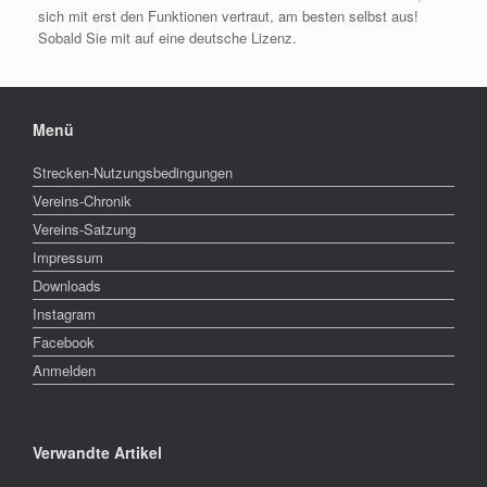
sich mit erst den Funktionen vertraut, am besten selbst aus!
Sobald Sie mit auf eine deutsche Lizenz.
Menü
Strecken-Nutzungsbedingungen
Vereins-Chronik
Vereins-Satzung
Impressum
Downloads
Instagram
Facebook
Anmelden
Verwandte Artikel